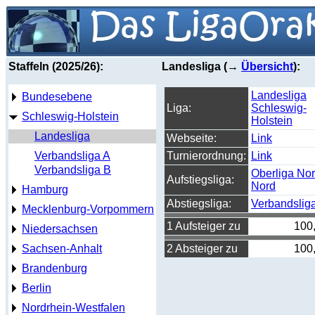
Staffeln (2025/26):
Landesliga (→
Übersicht
):
Landesliga
Bundesebene
Liga:
Schleswig-
Schleswig-Holstein
Holstein
Landesliga
Webseite:
Link
Verbandsliga A
Turnierordnung:
Link
Verbandsliga B
Oberliga Nor
Aufstiegsliga:
Nord
Hamburg
Abstiegsliga:
Verbandslig
Mecklenburg-Vorpommern
1 Aufsteiger zu
100
Niedersachsen
Sachsen-Anhalt
2 Absteiger zu
100
Brandenburg
Berlin
Nordrhein-Westfalen