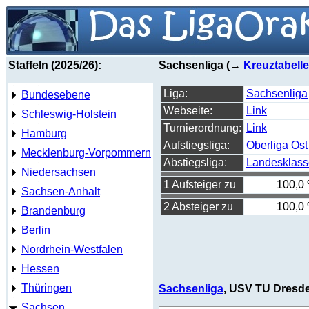
Staffeln (2025/26):
Sachsenliga (→
Kreuztabelle
Liga:
Sachsenliga
Bundesebene
Webseite:
Link
Schleswig-Holstein
Turnierordnung:
Link
Hamburg
Aufstiegsliga:
Oberliga Ost
Mecklenburg-Vorpommern
Abstiegsliga:
Landesklass
Niedersachsen
1 Aufsteiger zu
100,0
Sachsen-Anhalt
2 Absteiger zu
100,0
Brandenburg
Berlin
Nordrhein-Westfalen
Hessen
Thüringen
Sachsenliga
, USV TU Dresde
Sachsen