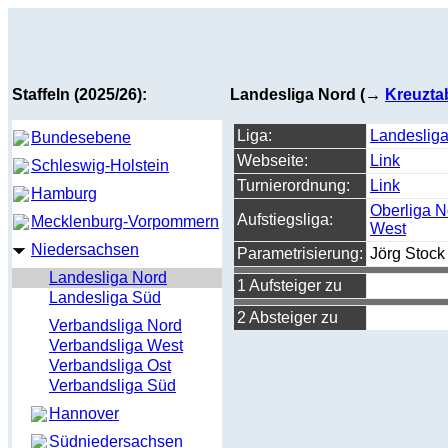
Staffeln (2025/26):
Landesliga Nord (→
Kreuzta
Liga:
Landeslig
Bundesebene
Webseite:
Link
Schleswig-Holstein
Turnierordnung:
Link
Hamburg
Oberliga N
Aufstiegsliga:
Mecklenburg-Vorpommern
West
Niedersachsen
Parametrisierung:
Jörg Stock
Landesliga Nord
1 Aufsteiger zu
Landesliga Süd
2 Absteiger zu
Verbandsliga Nord
Verbandsliga West
Verbandsliga Ost
Verbandsliga Süd
Hannover
Südniedersachsen