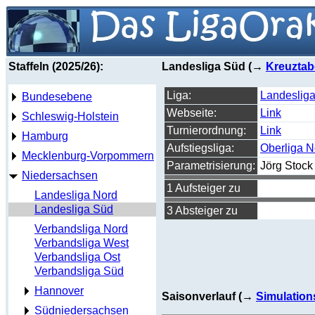
Staffeln (2025/26):
Landesliga Süd (→
Kreuztab
Liga:
Landeslig
Bundesebene
Webseite:
Link
Schleswig-Holstein
Turnierordnung:
Link
Hamburg
Aufstiegsliga:
Oberliga 
Mecklenburg-Vorpommern
Parametrisierung:
Jörg Stock
Niedersachsen
1 Aufsteiger zu
Landesliga Nord
Landesliga Süd
3 Absteiger zu
Verbandsliga Nord
Verbandsliga West
Verbandsliga Ost
Verbandsliga Süd
Hannover
Saisonverlauf (→
Simulation
Südniedersachsen