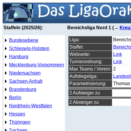
Staffeln (2025/26):
Bereichsliga Nord 1 (→
Kreu
Liga:
Bereichs
Bundesebene
Staffel:
Bereichs
Schleswig-Holstein
Webseite:
Link
Hamburg
Turnierordnung:
Link
Mecklenburg-Vorpommern
Max Teams / Verein:
2
Niedersachsen
Aufstiegsliga:
Landesl
Sachsen-Anhalt
Parametrisierung:
Thomas 
Brandenburg
2 Aufsteiger zu
Berlin
2 Absteiger zu
Nordrhein-Westfalen
Hessen
Thüringen
Sachsen