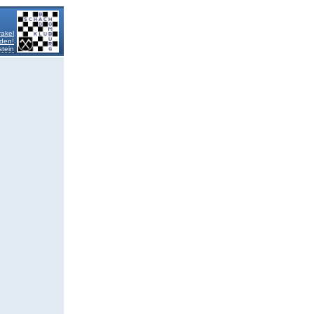
akel
lden!
tein