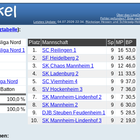
Über das LigaOr
Fehler gefunden? Bitte me
Letztes Update:
04.07.2026 22:34,
Rückzüge Hessen und Schleswig-Hols
ztabelle
):
liga Nord
Platz
Mannschaft
Sp
MP
BP
liga Nord 1
1.
SC Reilingen 1
9
16
53,0
2.
SF Heidelberg 2
9
15
46,5
3.
SK Chaos Mannheim 1
9
12
46,0
4.
SK Ladenburg 2
9
11
33,5
iga Nord
5.
SC Viernheim 4
9
9
37,0
Batton
6.
SV Hockenheim 3
9
7
36,0
7.
SK Mannheim-Lindenhof 2
9
7
30,5
100,0 %
8.
SK Mannheim 2
9
6
30,0
100,0 %
9.
DJB Steuben Feudenheim 1
9
5
28,5
10.
SK Mannheim-Lindenhof 3
9
2
19,0
men: