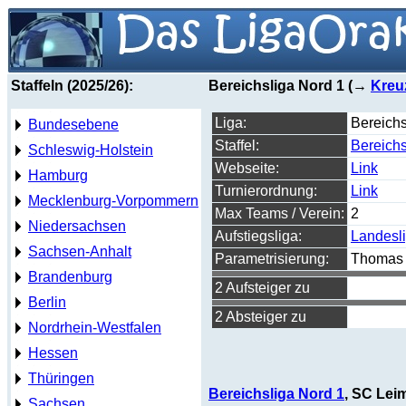
Staffeln (2025/26):
Bereichsliga Nord 1 (→
Kreu
Liga:
Bereichs
Bundesebene
Staffel:
Bereichs
Schleswig-Holstein
Webseite:
Link
Hamburg
Turnierordnung:
Link
Mecklenburg-Vorpommern
Max Teams / Verein:
2
Niedersachsen
Aufstiegsliga:
Landesl
Sachsen-Anhalt
Parametrisierung:
Thomas 
Brandenburg
2 Aufsteiger zu
Berlin
2 Absteiger zu
Nordrhein-Westfalen
Hessen
Thüringen
Bereichsliga Nord 1
, SC Lei
Sachsen