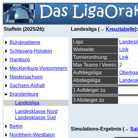
Staffeln (2025/26):
Landesliga (→
Kreuztabelle
):
Liga:
Landesl
Bundesebene
Webseite:
Link
Schleswig-Holstein
Turnierordnung:
Link
Hamburg
Max Teams / Verein:
2
Mecklenburg-Vorpommern
Aufstiegsliga:
Oberliga
Niedersachsen
Abstiegsliga:
Landesk
Sachsen-Anhalt
1 Aufsteiger zu
Brandenburg
3 Absteiger zu
Landesliga
Landesklasse Nord
Landesklasse Süd
Berlin
Simulations-Ergebnis (→
Sai
Nordrhein-Westfalen