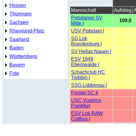
Hessen
Mannschaft
Aufstieg
A
Thüringen
Potsdamer SV
100,0
Sachsen
Mitte I
Rheinland-Pfalz
USV Potsdam I
SG Lok
Saarland
Brandenburg I
Baden
SV Hellas Nauen I
Württemberg
ESV 1949
Eberswalde I
Bayern
Schachclub HC
Fide
Trebbin I
SSG Lübbenau I
Forster SC II
USC Viadrina
Frankfurt
ESV Lok RAW
Cottbus I