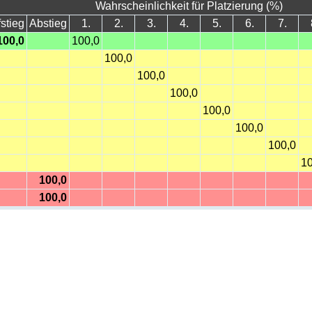
Wahrscheinlichkeit für Platzierung (%)
stieg
Abstieg
1.
2.
3.
4.
5.
6.
7.
100,0
100,0
100,0
100,0
100,0
100,0
100,0
100,0
10
100,0
100,0