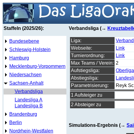
Staffeln (2025/26):
Verbandsliga (→
Kreuztabell
Liga:
Verband
Bundesebene
Webseite:
Link
Schleswig-Holstein
Turnierordnung:
Link
Hamburg
Max Teams / Verein:
2
Mecklenburg-Vorpommern
Aufstiegsliga:
Oberliga
Niedersachsen
Abstiegsliga:
Landesl
Sachsen-Anhalt
Parametrisierung:
Reyk Sc
Verbandsliga
1 Aufsteiger zu
Landesliga A
2 Absteiger zu
Landesliga B
Brandenburg
Berlin
Simulations-Ergebnis (→
Sai
Nordrhein-Westfalen