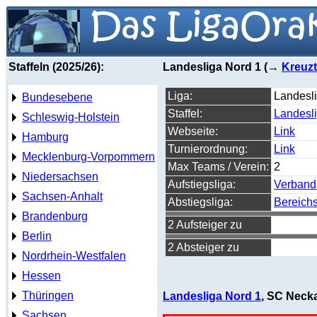
Staffeln (2025/26):
Landesliga Nord 1 (→
Kreuzt
Liga:
Landesl
Bundesebene
Staffel:
Landesl
Schleswig-Holstein
Webseite:
Link
Hamburg
Turnierordnung:
Link
Mecklenburg-Vorpommern
Max Teams / Verein:
2
Niedersachsen
Aufstiegsliga:
Verband
Sachsen-Anhalt
Abstiegsliga:
Bereichs
Brandenburg
2 Aufsteiger zu
Berlin
2 Absteiger zu
Nordrhein-Westfalen
Hessen
Thüringen
Landesliga Nord 1
, SC Neck
Sachsen