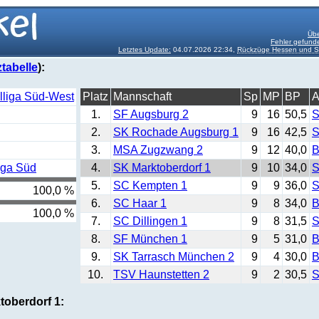
Übe
Fehler gefund
Letztes Update:
04.07.2026 22:34,
Rückzüge Hessen und Sc
tabelle
):
lliga Süd-West
Platz
Mannschaft
Sp
MP
BP
A
1.
SF Augsburg 2
9
16
50,5
S
2.
SK Rochade Augsburg 1
9
16
42,5
S
3.
MSA Zugzwang 2
9
12
40,0
B
iga Süd
4.
SK Marktoberdorf 1
9
10
34,0
S
5.
SC Kempten 1
9
9
36,0
S
100,0 %
6.
SC Haar 1
9
8
34,0
B
100,0 %
7.
SC Dillingen 1
9
8
31,5
S
8.
SF München 1
9
5
31,0
B
9.
SK Tarrasch München 2
9
4
30,0
B
10.
TSV Haunstetten 2
9
2
30,5
S
toberdorf 1: