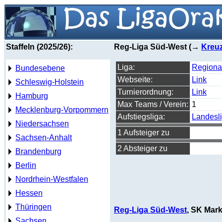
Staffeln (2025/26):
Reg-Liga Süd-West (→
Kreuz
Liga:
Regiona
Bundesebene
Webseite:
Link
Schleswig-Holstein
Turnierordnung:
Link
Hamburg
Max Teams / Verein:
1
Mecklenburg-Vorpommern
Aufstiegsliga:
Landesl
Niedersachsen
1 Aufsteiger zu
Sachsen-Anhalt
2 Absteiger zu
Brandenburg
Berlin
Nordrhein-Westfalen
Hessen
Thüringen
Reg-Liga Süd-West
, SK Mark
Sachsen