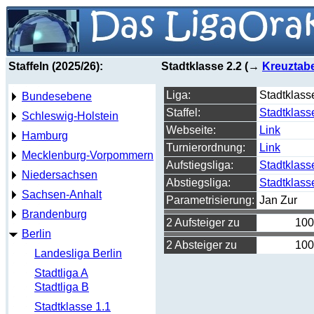
Staffeln (2025/26):
Stadtklasse 2.2 (→
Kreuztabe
Liga:
Stadtklass
Bundesebene
Staffel:
Stadtklass
Schleswig-Holstein
Webseite:
Link
Hamburg
Turnierordnung:
Link
Mecklenburg-Vorpommern
Aufstiegsliga:
Stadtklass
Niedersachsen
Abstiegsliga:
Stadtklass
Sachsen-Anhalt
Parametrisierung:
Jan Zur
Brandenburg
2 Aufsteiger zu
100
Berlin
2 Absteiger zu
100
Landesliga Berlin
Stadtliga A
Stadtliga B
Stadtklasse 1.1