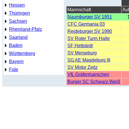
Hessen
Mannschaft
Auf
Thüringen
Naumburger SV 1951
Sachsen
CFC Germania 03
Rheinland-Pfalz
Reideburger SV 1990
Saarland
SV Roter Turm Halle
Baden
SF Hettstedt
SV Merseburg
Württemberg
SG AE Magdeburg III
Bayern
SV Motor Zeitz
Fide
VfL Gräfenhainichen
Burger SC Schwarz-Weiß