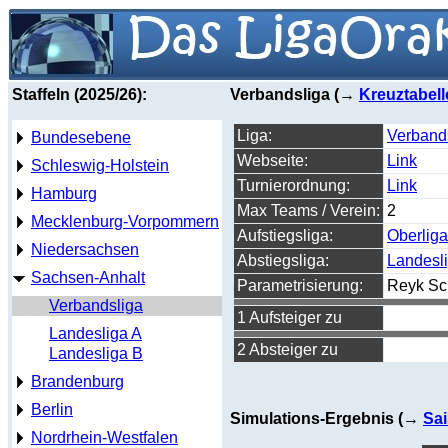
Staffeln (2025/26):
Verbandsliga (→
Kreuztabell
Liga:
Verband
Bundesebene
Webseite:
Link
Schleswig-Holstein
Turnierordnung:
Link
Hamburg
Max Teams / Verein:
2
Mecklenburg-Vorpommern
Aufstiegsliga:
Oberliga
Niedersachsen
Abstiegsliga:
Landesl
Sachsen-Anhalt
Parametrisierung:
Reyk Sc
Verbandsliga
1 Aufsteiger zu
Landesliga A
2 Absteiger zu
Landesliga B
Brandenburg
Berlin
Simulations-Ergebnis (→
Sai
Nordrhein-Westfalen