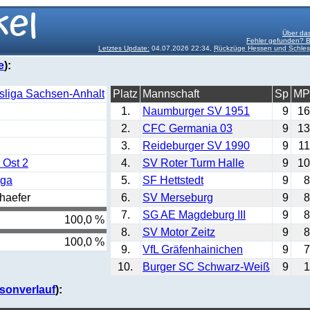
Über das
Fehler gefunden? B
Letztes Update:
04.07.2026 22:34,
Rückzüge Hessen und Schlesw
e
):
sliga Sachsen-Anhalt
Platz
Mannschaft
Sp
MP
1.
Naumburger SV 1951
9
16
2.
CFC Germania 03
9
13
3.
Reideburger SV 1990
9
11
 Ost 2
4.
SV Roter Turm Halle
9
10
iga
5.
SF Hettstedt
9
8
haefer
6.
SV Merseburg
9
8
7.
SG AE Magdeburg III
9
8
100,0 %
8.
SV Motor Zeitz
9
8
100,0 %
9.
VfL Gräfenhainichen
9
7
10.
Burger SC Schwarz-Weiß
9
1
sonverlauf
):