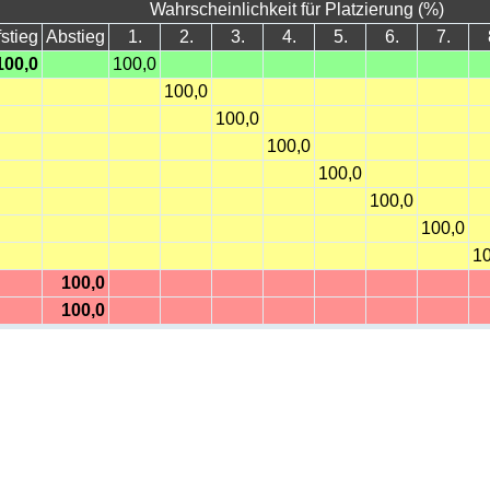
Wahrscheinlichkeit für Platzierung (%)
stieg
Abstieg
1.
2.
3.
4.
5.
6.
7.
100,0
100,0
100,0
100,0
100,0
100,0
100,0
100,0
10
100,0
100,0