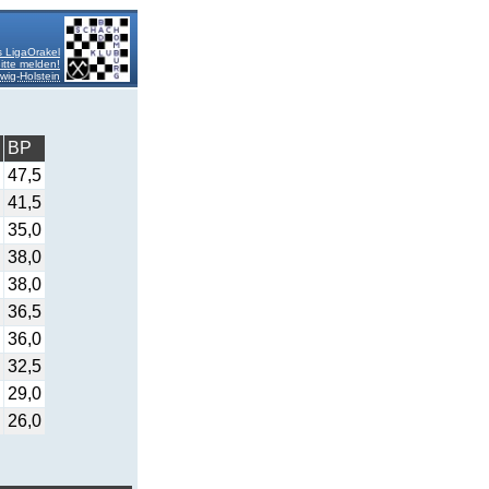
 LigaOrakel
itte melden!
ig-Holstein
BP
47,5
41,5
35,0
38,0
38,0
36,5
36,0
32,5
29,0
26,0