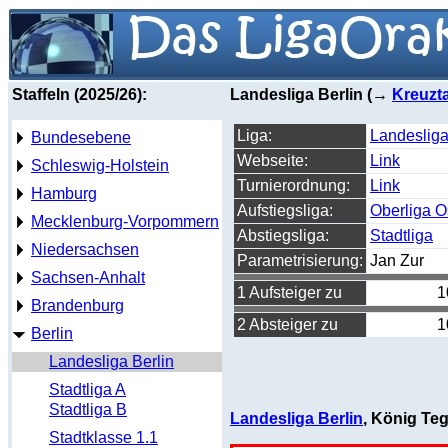
Staffeln (2025/26):
Landesliga Berlin (→
Kreuzta
Liga:
Landesliga
Bundesebene
Webseite:
Link
Schleswig-Holstein
Turnierordnung:
Link
Hamburg
Aufstiegsliga:
Oberliga O
Mecklenburg-Vorpommern
Abstiegsliga:
Stadtliga
Niedersachsen
Parametrisierung:
Jan Zur
Sachsen-Anhalt
1 Aufsteiger zu
1
Brandenburg
2 Absteiger zu
1
Berlin
Landesliga Berlin
Stadtliga A
Stadtliga B
Landesliga Berlin
, König Tege
Stadtklasse 1.1