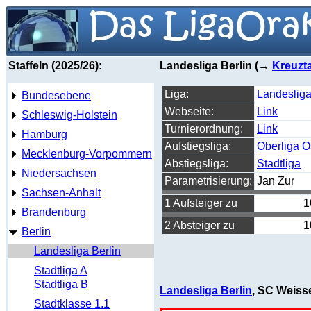
Staffeln (2025/26):
Landesliga Berlin (→
Kreuzta
Liga:
Landesliga
Bundesebene
Webseite:
Link
Schleswig-Holstein
Turnierordnung:
Link
Hamburg
Aufstiegsliga:
Oberliga O
Mecklenburg-Vorpommern
Abstiegsliga:
Stadtliga
Niedersachsen
Parametrisierung:
Jan Zur
Sachsen-Anhalt
1 Aufsteiger zu
1
Brandenburg
2 Absteiger zu
1
Berlin
Landesliga Berlin
Stadtliga A
Stadtliga B
Landesliga Berlin
, SC Weiss
Stadtklasse 1.1