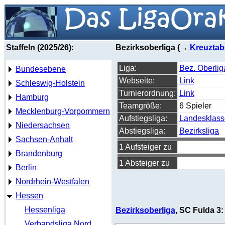
Staffeln (2025/26):
Bezirksoberliga (→
Kreuztab
Liga:
Bez. Oberlig
Bundesebene
Webseite:
Link
Schleswig-Holstein
Turnierordnung:
Link
Hamburg
Teamgröße:
6 Spieler
Mecklenburg-Vorpommern
Aufstiegsliga:
Landesklass
Niedersachsen
Abstiegsliga:
Bezirksliga
Sachsen-Anhalt
1 Aufsteiger zu
Brandenburg
1 Absteiger zu
Berlin
Nordrhein-Westfalen
Hessen
Hessenliga
Bezirksoberliga
, SC Fulda 3:
Verbandsliga Nord