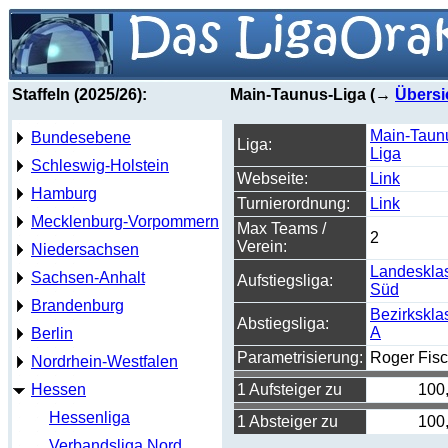
Staffeln (2025/26):
Main-Taunus-Liga (→
Übersi
Main-Taun
Bundesebene
Liga:
Liga
Schleswig-Holstein
Webseite:
Link
Hamburg
Turnierordnung:
Link
Mecklenburg-Vorpommern
Max Teams /
2
Verein:
Niedersachsen
Landeskla
Sachsen-Anhalt
Aufstiegsliga:
Süd
Brandenburg
Bezirkskla
Abstiegsliga:
A
Berlin
Parametrisierung:
Roger Fisc
Nordrhein-Westfalen
Hessen
1 Aufsteiger zu
100
Hessenliga
1 Absteiger zu
100
Verbandsliga Nord