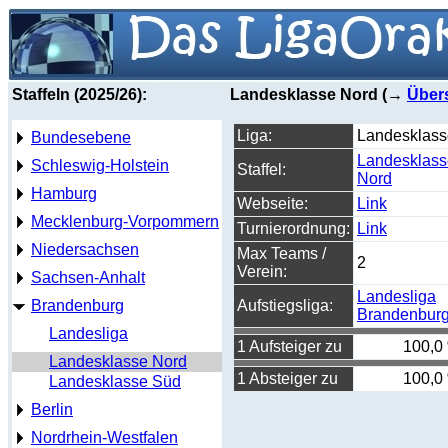
Staffeln (2025/26):
Landesklasse Nord (→
Über
Liga:
Landesklass
Bundesebene
Landesklass
Schleswig-Holstein
Staffel:
Nord
Hamburg
Webseite:
Link
Mecklenburg-Vorpommern
Turnierordnung:
Link
Niedersachsen
Max Teams /
2
Verein:
Sachsen-Anhalt
Landesliga
Brandenburg
Aufstiegsliga:
Brandenbur
Landesliga
1 Aufsteiger zu
100,0
Landesklasse Nord
1 Absteiger zu
100,0
Landesklasse Süd
Berlin
Nordrhein-Westfalen