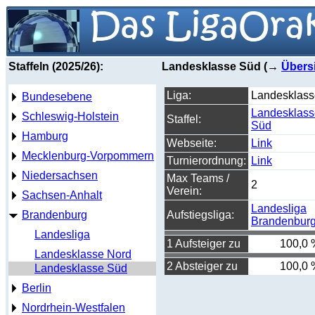
Staffeln (2025/26):
Landesklasse Süd (→
Übers
Liga:
Landesklass
Bundesebene
Landesklass
Schleswig-Holstein
Staffel:
Süd
Hamburg
Webseite:
Link
Mecklenburg-Vorpommern
Turnierordnung:
Link
Niedersachsen
Max Teams /
2
Verein:
Sachsen-Anhalt
Landesliga
Brandenburg
Aufstiegsliga:
Brandenbur
Landesliga
1 Aufsteiger zu
100,0 
Landesklasse Nord
2 Absteiger zu
100,0 
Landesklasse Süd
Berlin
Nordrhein-Westfalen