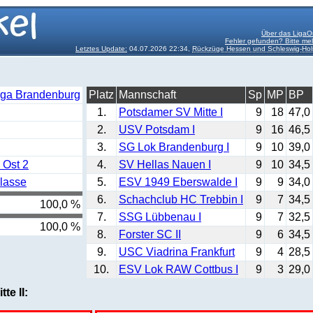
Über das LigaO
Fehler gefunden? Bitte me
Letztes Update:
04.07.2026 22:34,
Rückzüge Hessen und Schleswig-Hol
iga Brandenburg
Platz
Mannschaft
Sp
MP
BP
1.
Potsdamer SV Mitte I
9
18
47,0
2.
USV Potsdam I
9
16
46,5
3.
SG Lok Brandenburg I
9
10
39,0
 Ost 2
4.
SV Hellas Nauen I
9
10
34,5
lasse
5.
ESV 1949 Eberswalde I
9
9
34,0
6.
Schachclub HC Trebbin I
9
7
34,5
100,0 %
7.
SSG Lübbenau I
9
7
32,5
100,0 %
8.
Forster SC II
9
6
34,5
9.
USC Viadrina Frankfurt
9
4
28,5
10.
ESV Lok RAW Cottbus I
9
3
29,0
te II: