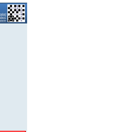
rakel
lden!
stein