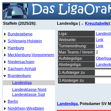
Staffeln (2025/26):
Landesliga (→
Kreuztabelle
):
Liga:
Landesl
Bundesebene
Webseite:
Link
Schleswig-Holstein
Turnierordnung:
Link
Hamburg
Max Teams / Verein:
2
Mecklenburg-Vorpommern
Aufstiegsliga:
Oberliga
Niedersachsen
Abstiegsliga:
Landesk
Sachsen-Anhalt
1 Aufsteiger zu
Brandenburg
3 Absteiger zu
Landesliga
Landesklasse Nord
Landesklasse Süd
Berlin
Landesliga
, Potsdamer SV Mit
Nordrhein-Westfalen