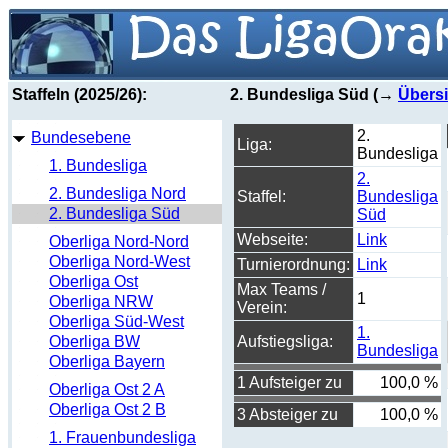
Staffeln (2025/26):
2. Bundesliga Süd (→
Übersi
2.
Bundesebene
Liga:
Bundesliga
1. Bundesliga
2.
2. Bundesliga Nord
Staffel:
Bundesliga
2. Bundesliga Süd
Süd
Webseite:
Link
Oberliga Nord-Nord
Oberliga Nord-West
Turnierordnung:
Link
Oberliga Ost
Max Teams /
1
Oberliga NRW
Verein:
Oberliga Süd-West
1.
Oberliga BW
Aufstiegsliga:
Bundesliga
Oberliga Bayern
1 Aufsteiger zu
100,0 %
Oberliga Ost 2 A
Oberliga Ost 2 B
3 Absteiger zu
100,0 %
1. Frauenbundesliga