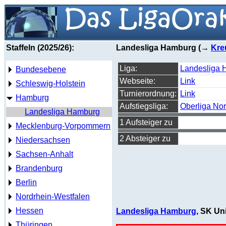
Staffeln (2025/26):
Landesliga Hamburg (→
Kre
Liga:
Landesliga
Bundesebene
Webseite:
Link
Schleswig-Holstein
Turnierordnung:
Link
Hamburg
Aufstiegsliga:
Oberliga No
Landesliga Hamburg
1 Aufsteiger zu
Mecklenburg-Vorpommern
2 Absteiger zu
Niedersachsen
Sachsen-Anhalt
Brandenburg
Berlin
Nordrhein-Westfalen
Hessen
Landesliga Hamburg
, SK Un
Thüringen