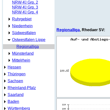
NRW-Kl Grp. 2
NRW-Kl Grp. 3
NRW-Kl Grp. 4
Ruhrgebiet
Niederrhein
Regionalliga
, Rhedaer SV:
Südwestfalen
Ostwestfalen Lippe
Regionalliga
Münsterland
Mittelrhein
Hessen
Thüringen
Sachsen
Rheinland-Pfalz
Saarland
Baden
Württemberg