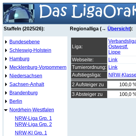
Staffeln (2025/26):
Regionalliga (→
Übersicht
):
Verbandslig
Bundesebene
Liga:
Ostwestf.
Schleswig-Holstein
Lippe
Hamburg
Webseite:
Link
Mecklenburg-Vorpommern
Turnierordnung:
Link
Aufstiegsliga:
NRW-Klass
Niedersachsen
Sachsen-Anhalt
2 Aufsteiger zu
100,0 
Brandenburg
3 Absteiger zu
100,0 
Berlin
Nordrhein-Westfalen
NRW-Liga Grp. 1
NRW-Liga Grp. 2
NRW-Kl Grp. 1