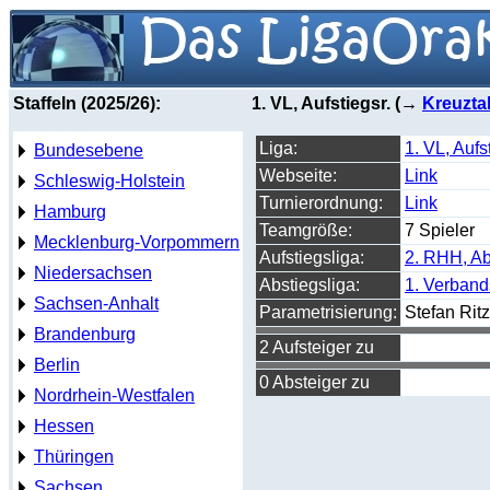
Staffeln (2025/26):
1. VL, Aufstiegsr. (→
Kreuzta
Liga:
1. VL, Auf
Bundesebene
Webseite:
Link
Schleswig-Holstein
Turnierordnung:
Link
Hamburg
Teamgröße:
7 Spieler
Mecklenburg-Vorpommern
Aufstiegsliga:
2. RHH, Ab
Niedersachsen
Abstiegsliga:
1. Verband
Sachsen-Anhalt
Parametrisierung:
Stefan Rit
Brandenburg
2 Aufsteiger zu
Berlin
0 Absteiger zu
Nordrhein-Westfalen
Hessen
Thüringen
Sachsen