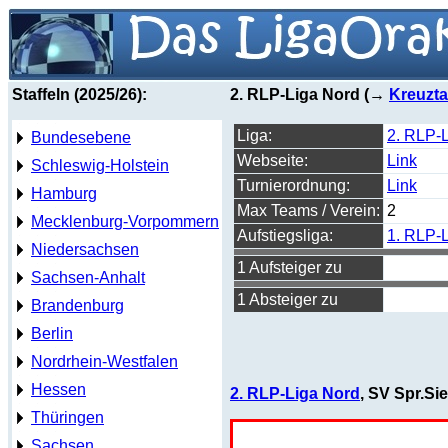
Staffeln (2025/26):
2. RLP-Liga Nord (→
Kreuzta
Liga:
2. RLP-
Bundesebene
Webseite:
Link
Schleswig-Holstein
Turnierordnung:
Link
Hamburg
Max Teams / Verein:
2
Mecklenburg-Vorpommern
Aufstiegsliga:
1. RLP-
Niedersachsen
1 Aufsteiger zu
Sachsen-Anhalt
1 Absteiger zu
Brandenburg
Berlin
Nordrhein-Westfalen
Hessen
2. RLP-Liga Nord
, SV Spr.Si
Thüringen
Sachsen