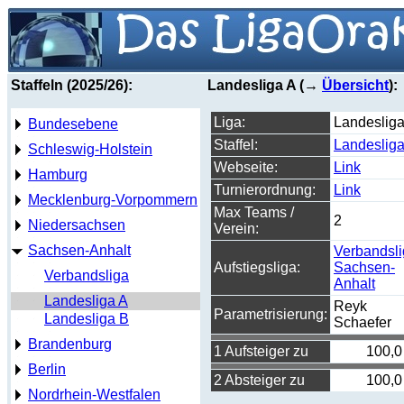
Staffeln (2025/26):
Landesliga A (→
Übersicht
):
Liga:
Landeslig
Bundesebene
Staffel:
Landesliga
Schleswig-Holstein
Webseite:
Link
Hamburg
Turnierordnung:
Link
Mecklenburg-Vorpommern
Max Teams /
2
Niedersachsen
Verein:
Sachsen-Anhalt
Verbandsl
Aufstiegsliga:
Sachsen-
Verbandsliga
Anhalt
Landesliga A
Reyk
Parametrisierung:
Landesliga B
Schaefer
Brandenburg
1 Aufsteiger zu
100,0
Berlin
2 Absteiger zu
100,0
Nordrhein-Westfalen