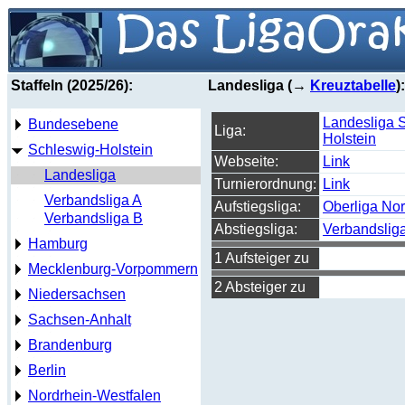
Staffeln (2025/26):
Landesliga (→
Kreuztabelle
):
Landesliga 
Bundesebene
Liga:
Holstein
Schleswig-Holstein
Webseite:
Link
Landesliga
Turnierordnung:
Link
Verbandsliga A
Aufstiegsliga:
Oberliga No
Verbandsliga B
Abstiegsliga:
Verbandslig
Hamburg
1 Aufsteiger zu
Mecklenburg-Vorpommern
2 Absteiger zu
Niedersachsen
Sachsen-Anhalt
Brandenburg
Berlin
Nordrhein-Westfalen