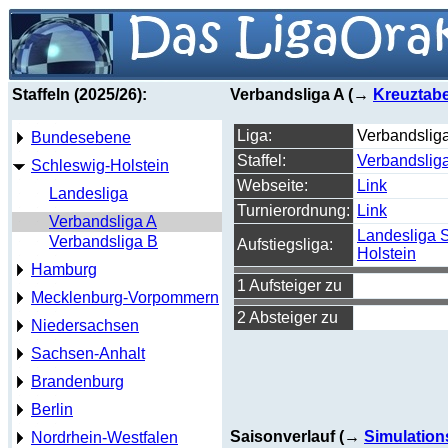
Staffeln (2025/26):
Verbandsliga A (→
Kreuztabe
Liga:
Verbandslig
Bundesebene
Staffel:
Verbandslig
Schleswig-Holstein
Webseite:
Link
Landesliga
Turnierordnung:
Link
Verbandsliga A
Landesliga 
Verbandsliga B
Aufstiegsliga:
Holstein
Hamburg
1 Aufsteiger zu
Mecklenburg-Vorpommern
2 Absteiger zu
Niedersachsen
Sachsen-Anhalt
Brandenburg
Berlin
Saisonverlauf (→
Simulation
Nordrhein-Westfalen