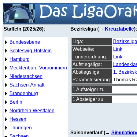
Staffeln (2025/26):
Bezirksliga (→
Kreuztabelle
):
Liga:
Bezirkslig
Bundesebene
Webseite:
Link
Schleswig-Holstein
Turnierordnung:
Link
Hamburg
Aufstiegsliga:
Landeskla
Mecklenburg-Vorpommern
Abstiegsliga:
1. Bezirks
Niedersachsen
Parametrisierung:
Thomas R
Sachsen-Anhalt
1 Aufsteiger zu
Brandenburg
1 Absteiger zu
Berlin
Nordrhein-Westfalen
Hessen
Thüringen
Saisonverlauf (→
Simulation
Sachsen