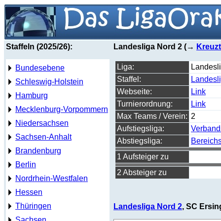
Staffeln (2025/26):
Landesliga Nord 2 (→
Kreuzt
Liga:
Landesl
Bundesebene
Staffel:
Landesl
Schleswig-Holstein
Webseite:
Link
Hamburg
Turnierordnung:
Link
Mecklenburg-Vorpommern
Max Teams / Verein:
2
Niedersachsen
Aufstiegsliga:
Verband
Sachsen-Anhalt
Abstiegsliga:
Bereichs
Brandenburg
1 Aufsteiger zu
Berlin
2 Absteiger zu
Nordrhein-Westfalen
Hessen
Thüringen
Landesliga Nord 2
, SC Ersin
Sachsen