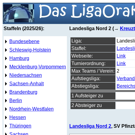
Staffeln (2025/26):
Landesliga Nord 2 (→
Kreuzt
Liga:
Landesl
Bundesebene
Staffel:
Landesl
Schleswig-Holstein
Webseite:
Link
Hamburg
Turnierordnung:
Link
Mecklenburg-Vorpommern
Max Teams / Verein:
2
Niedersachsen
Aufstiegsliga:
Verband
Sachsen-Anhalt
Abstiegsliga:
Bereichs
Brandenburg
1 Aufsteiger zu
Berlin
2 Absteiger zu
Nordrhein-Westfalen
Hessen
Thüringen
Landesliga Nord 2
, SV Pfinzt
Sachsen