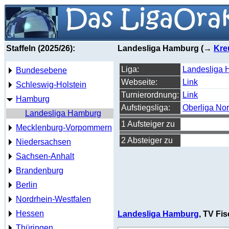
Staffeln (2025/26):
Landesliga Hamburg (→
Kre
Liga:
Landesliga
Bundesebene
Webseite:
Link
Schleswig-Holstein
Turnierordnung:
Link
Hamburg
Aufstiegsliga:
Oberliga No
Landesliga Hamburg
1 Aufsteiger zu
Mecklenburg-Vorpommern
2 Absteiger zu
Niedersachsen
Sachsen-Anhalt
Brandenburg
Berlin
Nordrhein-Westfalen
Hessen
Landesliga Hamburg
, TV Fi
Thüringen