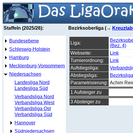
Staffeln (2025/26):
Bezirksoberliga (→
Kreuztab
Bezirksobe
Bundesebene
Liga:
(Bez. 4)
Schleswig-Holstein
Webseite:
Link
Hamburg
Turnierordnung:
Link
Mecklenburg-Vorpommern
Aufstiegsliga:
Verbandsl
Niedersachsen
Abstiegsliga:
Bezirkslig
Landesliga Nord
Parametrisierung:
Achim Rei
Landesliga Süd
1 Aufsteiger zu
Verbandsliga Nord
3 Absteiger zu
Verbandsliga West
Verbandsliga Ost
Verbandsliga Süd
Hannover
Südniedersachsen