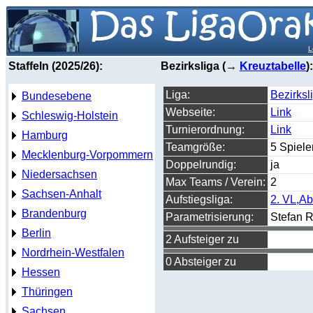
L
Staffeln (2025/26):
Bezirksliga (→
Kreuztabelle
):
Liga:
Bezirksl
Bundesebene
Webseite:
Link
Schleswig-Holstein
Turnierordnung:
Link
Hamburg
Teamgröße:
5 Spiele
Mecklenburg-Vorpommern
Doppelrundig:
ja
Niedersachsen
Max Teams / Verein:
2
Sachsen-Anhalt
Aufstiegsliga:
2. VL,Ab
Brandenburg
Parametrisierung:
Stefan R
Berlin
2 Aufsteiger zu
Nordrhein-Westfalen
0 Absteiger zu
Hessen
Thüringen
Sachsen