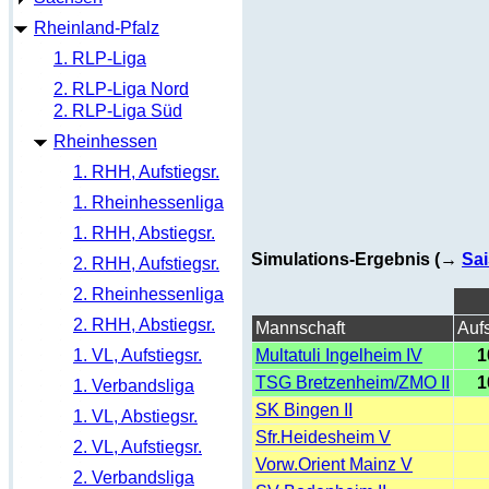
Rheinland-Pfalz
1. RLP-Liga
2. RLP-Liga Nord
2. RLP-Liga Süd
Rheinhessen
1. RHH, Aufstiegsr.
1. Rheinhessenliga
1. RHH, Abstiegsr.
Simulations-Ergebnis (→
Sai
2. RHH, Aufstiegsr.
2. Rheinhessenliga
2. RHH, Abstiegsr.
Mannschaft
Aufs
1. VL, Aufstiegsr.
Multatuli Ingelheim IV
1
TSG Bretzenheim/ZMO II
1
1. Verbandsliga
SK Bingen II
1. VL, Abstiegsr.
Sfr.Heidesheim V
2. VL, Aufstiegsr.
Vorw.Orient Mainz V
2. Verbandsliga