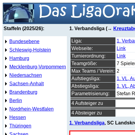
Staffeln (2025/26):
1. Verbandsliga (→
Kreuztabe
Liga:
1. Verba
Bundesebene
Webseite:
Link
Schleswig-Holstein
Turnierordnung:
Link
Hamburg
Teamgröße:
7 Spiele
Mecklenburg-Vorpommern
Max Teams / Verein:
2
Niedersachsen
Aufstiegsliga:
1. VL, A
Sachsen-Anhalt
Abstiegsliga:
1. VL, A
Brandenburg
Parametrisierung:
Stefan R
Berlin
4 Aufsteiger zu
Nordrhein-Westfalen
4 Absteiger zu
Hessen
1. Verbandsliga
, SC Landskro
Thüringen
Sachsen