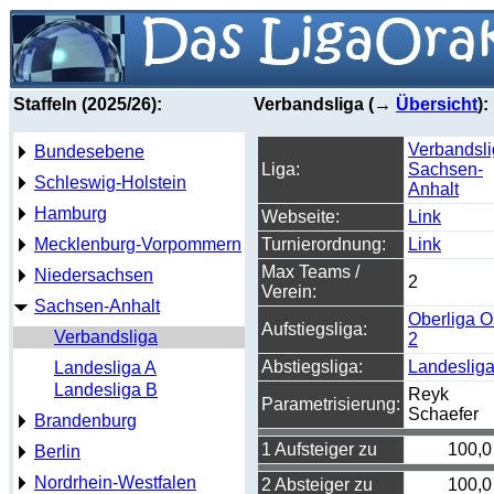
Staffeln (2025/26):
Verbandsliga (→
Übersicht
):
Verbandsl
Bundesebene
Liga:
Sachsen-
Schleswig-Holstein
Anhalt
Hamburg
Webseite:
Link
Mecklenburg-Vorpommern
Turnierordnung:
Link
Max Teams /
Niedersachsen
2
Verein:
Sachsen-Anhalt
Oberliga O
Aufstiegsliga:
Verbandsliga
2
Abstiegsliga:
Landeslig
Landesliga A
Landesliga B
Reyk
Parametrisierung:
Schaefer
Brandenburg
1 Aufsteiger zu
100,0
Berlin
Nordrhein-Westfalen
2 Absteiger zu
100,0