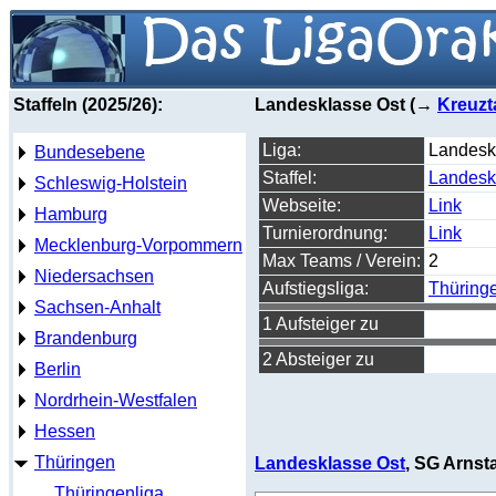
Staffeln (2025/26):
Landesklasse Ost (→
Kreuzt
Liga:
Landesk
Bundesebene
Staffel:
Landesk
Schleswig-Holstein
Webseite:
Link
Hamburg
Turnierordnung:
Link
Mecklenburg-Vorpommern
Max Teams / Verein:
2
Niedersachsen
Aufstiegsliga:
Thüringe
Sachsen-Anhalt
1 Aufsteiger zu
Brandenburg
2 Absteiger zu
Berlin
Nordrhein-Westfalen
Hessen
Thüringen
Landesklasse Ost
, SG Arnst
Thüringenliga