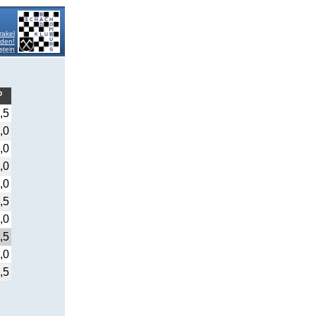
rakel
lden!
stein
P
,5
,0
,0
,0
,0
,5
,0
,5
,0
,5