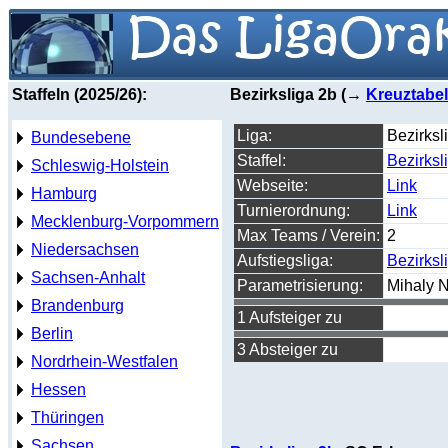
Staffeln (2025/26):
Bezirksliga 2b (→
Kreuztabel
Liga:
Bezirksl
Bundesebene
Staffel:
Bezirksl
Schleswig-Holstein
Webseite:
Link
Hamburg
Turnierordnung:
Link
Mecklenburg-Vorpommern
Max Teams / Verein:
2
Niedersachsen
Aufstiegsliga:
Bezirksl
Sachsen-Anhalt
Parametrisierung:
Mihaly 
Brandenburg
1 Aufsteiger zu
Berlin
3 Absteiger zu
Nordrhein-Westfalen
Hessen
Thüringen
Sachsen