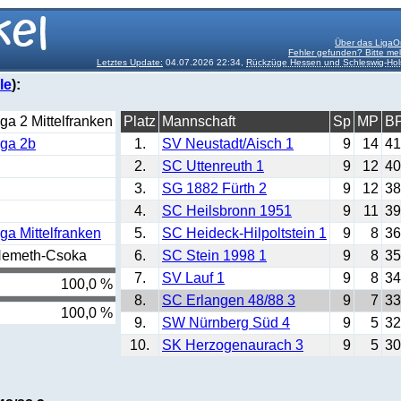
Über das LigaO
Fehler gefunden? Bitte me
Letztes Update:
04.07.2026 22:34,
Rückzüge Hessen und Schleswig-Hol
le
):
iga 2 Mittelfranken
Platz
Mannschaft
Sp
MP
B
iga 2b
1.
SV Neustadt/Aisch 1
9
14
41
2.
SC Uttenreuth 1
9
12
40
3.
SG 1882 Fürth 2
9
12
38
4.
SC Heilsbronn 1951
9
11
39
iga Mittelfranken
5.
SC Heideck-Hilpoltstein 1
9
8
36
Nemeth-Csoka
6.
SC Stein 1998 1
9
8
35
7.
SV Lauf 1
9
8
34
100,0 %
8.
SC Erlangen 48/88 3
9
7
33
100,0 %
9.
SW Nürnberg Süd 4
9
5
32
10.
SK Herzogenaurach 3
9
5
30