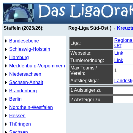
Staffeln (2025/26):
Reg-Liga Süd-Ost (→
Kreuzt
Regional
Bundesebene
Liga:
Ost
Schleswig-Holstein
Webseite:
Link
Hamburg
Turnierordnung:
Link
Mecklenburg-Vorpommern
Max Teams /
1
Verein:
Niedersachsen
Aufstiegsliga:
Landesl
Sachsen-Anhalt
1 Aufsteiger zu
Brandenburg
Berlin
2 Absteiger zu
Nordrhein-Westfalen
Hessen
Thüringen
Sachsen