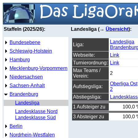
Staffeln (2025/26):
Landesliga (→
Übersicht
):
Landesliga
Bundesebene
Liga:
Brandenbur
Schleswig-Holstein
Webseite:
Link
Hamburg
Turnierordnung:
Link
Mecklenburg-Vorpommern
Max Teams /
2
Verein:
Niedersachsen
Oberliga Ost
Sachsen-Anhalt
Aufstiegsliga:
2
Brandenburg
Abstiegsliga:
Landesklass
Landesliga
1 Aufsteiger zu
100,0 
Landesklasse Nord
3 Absteiger zu
100,0 
Landesklasse Süd
Berlin
Nordrhein-Westfalen