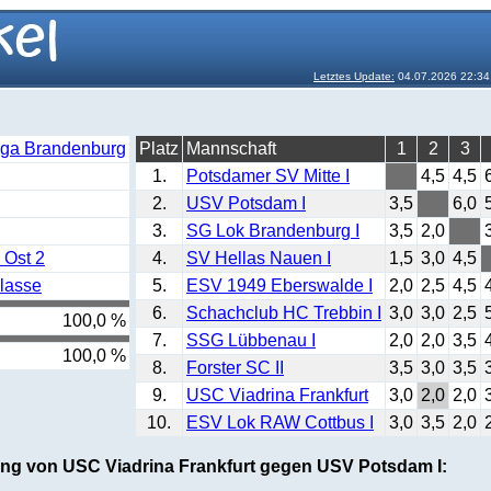
Letztes Update:
04.07.2026 22:34
iga Brandenburg
Platz
Mannschaft
1
2
3
1.
Potsdamer SV Mitte I
4,5
4,5
2.
USV Potsdam I
3,5
6,0
3.
SG Lok Brandenburg I
3,5
2,0
 Ost 2
4.
SV Hellas Nauen I
1,5
3,0
4,5
lasse
5.
ESV 1949 Eberswalde I
2,0
2,5
4,5
6.
Schachclub HC Trebbin I
3,0
3,0
2,5
100,0 %
7.
SSG Lübbenau I
2,0
2,0
3,5
100,0 %
8.
Forster SC II
3,5
3,0
3,5
9.
USC Viadrina Frankfurt
3,0
2,0
2,0
10.
ESV Lok RAW Cottbus I
3,0
3,5
2,0
ung von USC Viadrina Frankfurt gegen USV Potsdam I: