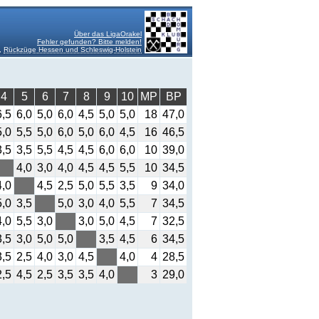
Über das LigaOrakel
Fehler gefunden? Bitte melden!
,
Rückzüge Hessen und Schleswig-Holstein
4
5
6
7
8
9
10
MP
BP
6,5
6,0
5,0
6,0
4,5
5,0
5,0
18
47,0
5,0
5,5
5,0
6,0
5,0
6,0
4,5
16
46,5
3,5
3,5
5,5
4,5
4,5
6,0
6,0
10
39,0
4,0
3,0
4,0
4,5
4,5
5,5
10
34,5
4,0
4,5
2,5
5,0
5,5
3,5
9
34,0
5,0
3,5
5,0
3,0
4,0
5,5
7
34,5
4,0
5,5
3,0
3,0
5,0
4,5
7
32,5
3,5
3,0
5,0
5,0
3,5
4,5
6
34,5
3,5
2,5
4,0
3,0
4,5
4,0
4
28,5
2,5
4,5
2,5
3,5
3,5
4,0
3
29,0