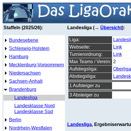
Staffeln (2025/26):
Landesliga (→
Übersicht
):
Liga:
Landesl
Bundesebene
Webseite:
Link
Schleswig-Holstein
Turnierordnung:
Link
Hamburg
Max Teams / Verein:
2
Mecklenburg-Vorpommern
Aufstiegsliga:
Oberliga
Niedersachsen
Abstiegsliga:
Landesk
Sachsen-Anhalt
1 Aufsteiger zu
Brandenburg
3 Absteiger zu
Landesliga
Landesklasse Nord
Landesklasse Süd
Berlin
Landesliga
, Ergebniserwart
Nordrhein-Westfalen