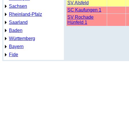
SV Alsfeld
Sachsen
SC Kaufungen 1
Rheinland-Pfalz
SV Rochade
Saarland
Hünfeld 1
Baden
Württemberg
Bayern
Fide