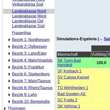
Verbandsliga Süd
Landesklasse Nord
Landesklasse West
Landesklasse Ost
Landesklasse Süd
Frauenliga
Simulations-Ergebnis (→
Sai
Bezirk 1: Nordhessen
Bezirk 2: Osthessen
Bezirk 3: Lahn/Eder
Mannschaft
Aufstieg
A
Bezirk 4: Main/Vogelsb.
SK Turm Bad
100,0
Hersfeld
Bezirk 5: Frankfurt
SF Korbach 1
Bezirk 6: Starkenburg
SV Caissa Kassel
Bezirk 7: Main/Taunus
2
Bezirk 8: Rhein/Taunus
TG Wehlheiden 1
Bad Sooden-All.
Bezirk 9: Lahn
SC Fulda 2
Bezirk 10: Bergstraße
SK Vellmar 1
Thüringen