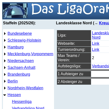
Staffeln (2025/26):
Landesklasse Nord (→
Kreuz
Landeskl
Bundesebene
Liga:
Nord
Schleswig-Holstein
Webseite:
Link
Hamburg
Turnierordnung:
Link
Mecklenburg-Vorpommern
Max Teams /
2
Verein:
Niedersachsen
Aufstiegsliga:
Verbands
Sachsen-Anhalt
1 Aufsteiger zu
Brandenburg
Berlin
2 Absteiger zu
Nordrhein-Westfalen
Hessen
Hessenliga
Verbandsliga Nord