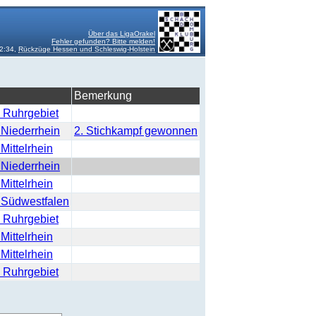
Über das LigaOrakel
Fehler gefunden? Bitte melden!
2:34,
Rückzüge Hessen und Schleswig-Holstein
Bemerkung
 Ruhrgebiet
 Niederrhein
2. Stichkampf gewonnen
Mittelrhein
 Niederrhein
Mittelrhein
 Südwestfalen
 Ruhrgebiet
Mittelrhein
Mittelrhein
 Ruhrgebiet