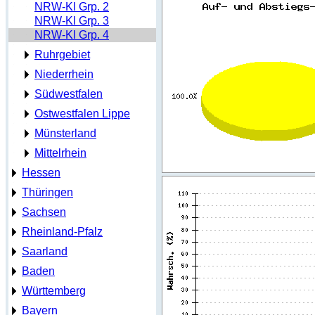
NRW-Kl Grp. 2
NRW-Kl Grp. 3
NRW-Kl Grp. 4
Ruhrgebiet
Niederrhein
Südwestfalen
Ostwestfalen Lippe
Münsterland
Mittelrhein
Hessen
Thüringen
Sachsen
Rheinland-Pfalz
Saarland
Baden
Württemberg
Bayern