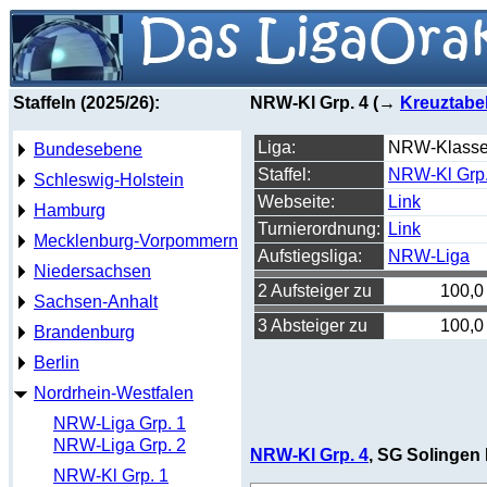
Staffeln (2025/26):
NRW-Kl Grp. 4 (→
Kreuztabel
Liga:
NRW-Klass
Bundesebene
Staffel:
NRW-Kl Grp.
Schleswig-Holstein
Webseite:
Link
Hamburg
Turnierordnung:
Link
Mecklenburg-Vorpommern
Aufstiegsliga:
NRW-Liga
Niedersachsen
2 Aufsteiger zu
100,0
Sachsen-Anhalt
3 Absteiger zu
100,0
Brandenburg
Berlin
Nordrhein-Westfalen
NRW-Liga Grp. 1
NRW-Liga Grp. 2
NRW-Kl Grp. 4
, SG Solingen 
NRW-Kl Grp. 1