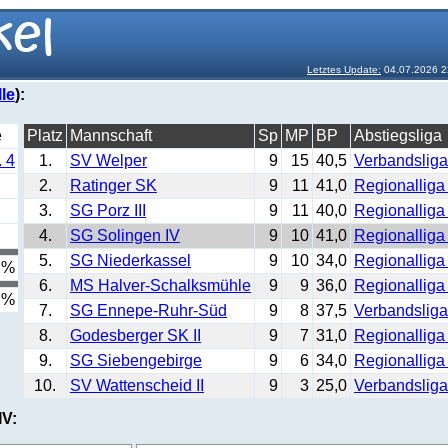
Letztes Update:
04.07.2026 2
le
):
e
Platz
Mannschaft
Sp
MP
BP
Abstiegsliga
 4
1.
SV Welper
9
15
40,5
Verbandsliga
2.
Ratinger SK
9
11
41,0
Regionalliga
3.
SG Porz III
9
11
40,0
Regionalliga 
4.
SG Solingen IV
9
10
41,0
Regionalliga
5.
SG Niederkassel
9
10
34,0
Regionalliga 
 %
6.
MS Halver-Schalksmühle
9
9
36,0
Regionalliga
 %
7.
SG Ennepe-Ruhr-Süd
9
8
37,5
Verbandsliga
8.
Godesberger SK II
9
7
31,0
Regionalliga 
9.
SG Siebengebirge
9
6
34,0
Regionalliga 
10.
SV Wattenscheid II
9
3
25,0
Verbandsliga
IV: