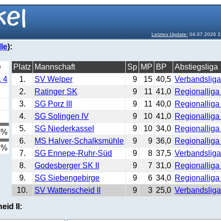
Letztes Update:
04.07.2026 2
le
):
e
Platz
Mannschaft
Sp
MP
BP
Abstiegsliga
 4
1.
SV Welper
9
15
40,5
Verbandsliga
2.
Ratinger SK
9
11
41,0
Regionalliga
3.
SG Porz III
9
11
40,0
Regionalliga 
4.
SG Solingen IV
9
10
41,0
Regionalliga
5.
SG Niederkassel
9
10
34,0
Regionalliga 
 %
6.
MS Halver-Schalksmühle
9
9
36,0
Regionalliga
 %
7.
SG Ennepe-Ruhr-Süd
9
8
37,5
Verbandsliga
8.
Godesberger SK II
9
7
31,0
Regionalliga 
9.
SG Siebengebirge
9
6
34,0
Regionalliga 
10.
SV Wattenscheid II
9
3
25,0
Verbandsliga
eid II: