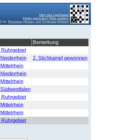
Über das LigaOrakel
Fehler gefunden? Bitte melden!
2:34,
Rückzüge Hessen und Schleswig-Holstein
Bemerkung
 Ruhrgebiet
 Niederrhein
2. Stichkampf gewonnen
Mittelrhein
 Niederrhein
Mittelrhein
 Südwestfalen
 Ruhrgebiet
Mittelrhein
Mittelrhein
 Ruhrgebiet