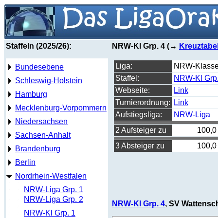
Staffeln (2025/26):
NRW-Kl Grp. 4 (→
Kreuztabel
Liga:
NRW-Klass
Bundesebene
Staffel:
NRW-Kl Grp.
Schleswig-Holstein
Webseite:
Link
Hamburg
Turnierordnung:
Link
Mecklenburg-Vorpommern
Aufstiegsliga:
NRW-Liga
Niedersachsen
2 Aufsteiger zu
100,0
Sachsen-Anhalt
3 Absteiger zu
100,0
Brandenburg
Berlin
Nordrhein-Westfalen
NRW-Liga Grp. 1
NRW-Liga Grp. 2
NRW-Kl Grp. 4
, SV Wattensch
NRW-Kl Grp. 1