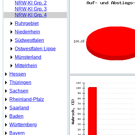
NRW-Kl Grp. 2
NRW-Kl Grp. 3
NRW-Kl Grp. 4
Ruhrgebiet
Niederrhein
Südwestfalen
Ostwestfalen Lippe
Münsterland
Mittelrhein
Hessen
Thüringen
Sachsen
Rheinland-Pfalz
Saarland
Baden
Württemberg
Bayern