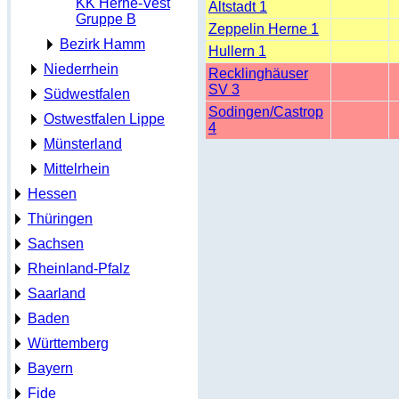
KK Herne-Vest
Altstadt 1
Gruppe B
Zeppelin Herne 1
Bezirk Hamm
Hullern 1
Niederrhein
Recklinghäuser
SV 3
Südwestfalen
Sodingen/Castrop
Ostwestfalen Lippe
4
Münsterland
Mittelrhein
Hessen
Thüringen
Sachsen
Rheinland-Pfalz
Saarland
Baden
Württemberg
Bayern
Fide