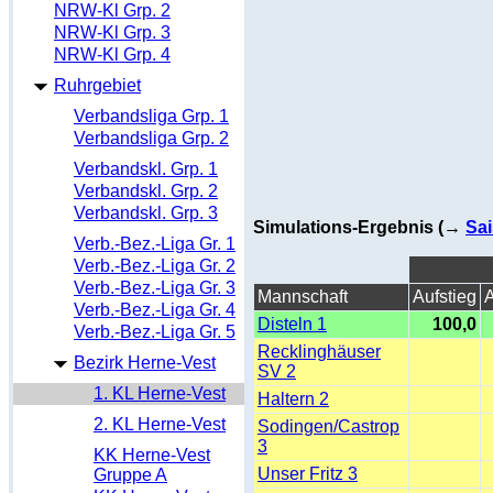
NRW-Kl Grp. 2
NRW-Kl Grp. 3
NRW-Kl Grp. 4
Ruhrgebiet
Verbandsliga Grp. 1
Verbandsliga Grp. 2
Verbandskl. Grp. 1
Verbandskl. Grp. 2
Verbandskl. Grp. 3
Simulations-Ergebnis (→
Sai
Verb.-Bez.-Liga Gr. 1
Verb.-Bez.-Liga Gr. 2
Verb.-Bez.-Liga Gr. 3
Mannschaft
Aufstieg
A
Verb.-Bez.-Liga Gr. 4
Disteln 1
100,0
Verb.-Bez.-Liga Gr. 5
Recklinghäuser
Bezirk Herne-Vest
SV 2
1. KL Herne-Vest
Haltern 2
2. KL Herne-Vest
Sodingen/Castrop
3
KK Herne-Vest
Unser Fritz 3
Gruppe A