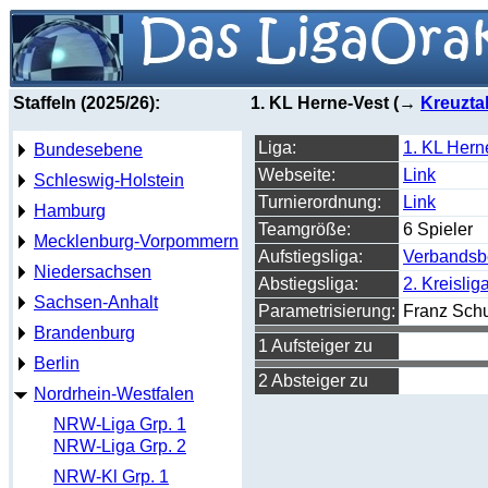
Staffeln (2025/26):
1. KL Herne-Vest (→
Kreuzta
Liga:
1. KL Hern
Bundesebene
Webseite:
Link
Schleswig-Holstein
Turnierordnung:
Link
Hamburg
Teamgröße:
6 Spieler
Mecklenburg-Vorpommern
Aufstiegsliga:
Verbandsbe
Niedersachsen
Abstiegsliga:
2. Kreislig
Sachsen-Anhalt
Parametrisierung:
Franz Schu
Brandenburg
1 Aufsteiger zu
Berlin
2 Absteiger zu
Nordrhein-Westfalen
NRW-Liga Grp. 1
NRW-Liga Grp. 2
NRW-Kl Grp. 1