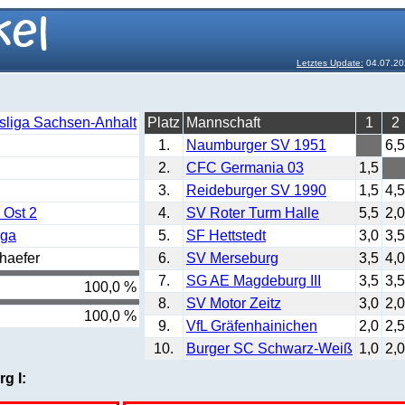
Letztes Update:
04.07.20
sliga Sachsen-Anhalt
Platz
Mannschaft
1
2
1.
Naumburger SV 1951
6,5
2.
CFC Germania 03
1,5
3.
Reideburger SV 1990
1,5
4,5
 Ost 2
4.
SV Roter Turm Halle
5,5
2,0
iga
5.
SF Hettstedt
3,0
3,5
haefer
6.
SV Merseburg
3,5
4,0
7.
SG AE Magdeburg III
3,5
3,5
100,0 %
8.
SV Motor Zeitz
3,0
2,0
100,0 %
9.
VfL Gräfenhainichen
2,0
2,5
10.
Burger SC Schwarz-Weiß
1,0
2,0
g I: