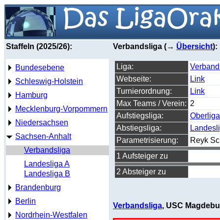
Staffeln (2025/26):
Verbandsliga (→
Übersicht
):
Liga:
Verband
Bundesebene
Webseite:
Link
Schleswig-Holstein
Turnierordnung:
Link
Hamburg
Max Teams / Verein:
2
Mecklenburg-Vorpommern
Aufstiegsliga:
Oberliga
Niedersachsen
Abstiegsliga:
Landesl
Sachsen-Anhalt
Parametrisierung:
Reyk Sc
Verbandsliga
1 Aufsteiger zu
Landesliga A
2 Absteiger zu
Landesliga B
Brandenburg
Berlin
Verbandsliga
, USC Magdebur
Nordrhein-Westfalen