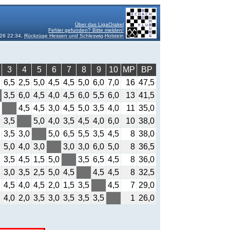
Über das LigaOrakel
Fehler gefunden? Bitte melden!
26 22:34,
Rückzüge Hessen und Schleswig-Holstein
3
4
5
6
7
8
9
10
MP
BP
6,5
2,5
5,0
4,5
4,5
5,0
6,0
7,0
16
47,5
3,5
6,0
4,5
4,0
4,5
6,0
5,5
6,0
13
41,5
4,5
4,5
3,0
4,5
5,0
3,5
4,0
11
35,0
3,5
5,0
4,0
3,5
4,5
4,0
6,0
10
38,0
3,5
3,0
5,0
6,5
5,5
3,5
4,5
8
38,0
5,0
4,0
3,0
3,0
3,0
6,0
5,0
8
36,5
3,5
4,5
1,5
5,0
3,5
6,5
4,5
8
36,0
3,0
3,5
2,5
5,0
4,5
4,5
4,5
8
32,5
4,5
4,0
4,5
2,0
1,5
3,5
4,5
7
29,0
4,0
2,0
3,5
3,0
3,5
3,5
3,5
1
26,0