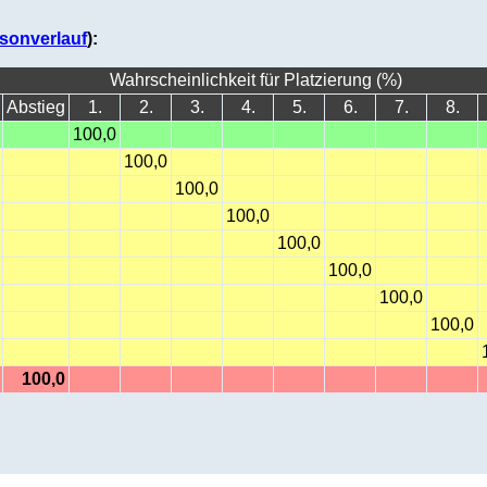
sonverlauf
):
Wahrscheinlichkeit für Platzierung (%)
Abstieg
1.
2.
3.
4.
5.
6.
7.
8.
100,0
100,0
100,0
100,0
100,0
100,0
100,0
100,0
100,0