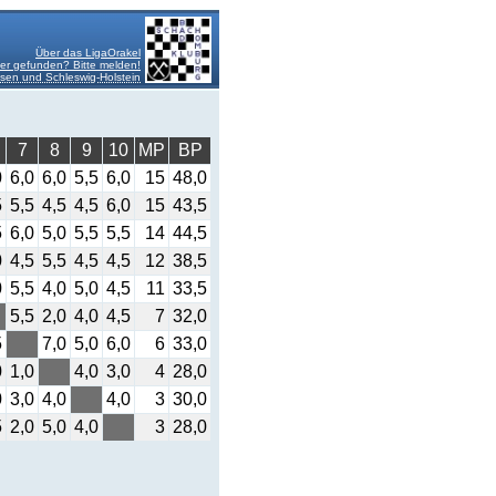
Über das LigaOrakel
er gefunden? Bitte melden!
en und Schleswig-Holstein
7
8
9
10
MP
BP
0
6,0
6,0
5,5
6,0
15
48,0
5
5,5
4,5
4,5
6,0
15
43,5
5
6,0
5,0
5,5
5,5
14
44,5
0
4,5
5,5
4,5
4,5
12
38,5
0
5,5
4,0
5,0
4,5
11
33,5
5,5
2,0
4,0
4,5
7
32,0
5
7,0
5,0
6,0
6
33,0
0
1,0
4,0
3,0
4
28,0
0
3,0
4,0
4,0
3
30,0
5
2,0
5,0
4,0
3
28,0