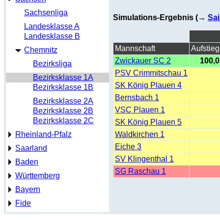
Sachsenliga
Simulations-Ergebnis (→
Sai
Landesklasse A
Landesklasse B
Mannschaft
Aufstieg
Chemnitz
Zwickauer SC 2
100,0
Bezirksliga
PSV Crimmitschau 1
Bezirksklasse 1A
SK König Plauen 4
Bezirksklasse 1B
Bernsbach 1
Bezirksklasse 2A
VSC Plauen 1
Bezirksklasse 2B
Bezirksklasse 2C
SK König Plauen 5
Rheinland-Pfalz
Waldkirchen 1
Eiche 3
Saarland
SV Klingenthal 1
Baden
SG Raschau 1
Württemberg
Bayern
Fide