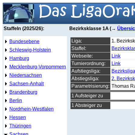
Staffeln (2025/26):
Bezirksklasse 1A (→
Übersic
Liga:
1. Bezirks
Bundesebene
Staffel:
Bezirkskla
Schleswig-Holstein
Webseite:
Link
Hamburg
Turnierordnung:
Link
Mecklenburg-Vorpommern
Aufstiegsliga:
Bezirkslig
Niedersachsen
Abstiegsliga:
2. Bezirks
Sachsen-Anhalt
Parametrisierung:
Thomas R
Brandenburg
1 Aufsteiger zu
Berlin
1 Absteiger zu
Nordrhein-Westfalen
Hessen
Thüringen
Sachsen