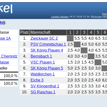
Fehl
Letztes Update:
04.07.2026 22:34,
Rückzüge Hess
ht
):
klasse
Platz
Mannschaft
1
2
3
4
5
6
sse 1A
1.
Zwickauer SC 2
5,5
5,5
4,0
6,5
3,
2.
PSV Crimmitschau 1
2,5
4,0
5,0
6,0
5,
3.
SK König Plauen 4
2,5
4,0
4,0
6,5
5,
a Chemnitz
4.
Bernsbach 1
4,0
3,0
4,0
3,5
5,
klasse
5.
VSC Plauen 1
1,5
2,0
1,5
4,5
5,
adke
6.
SK König Plauen 5
5,0
2,5
2,5
3,0
3,0
7.
Waldkirchen 1
2,0
2,5
2,0
3,5
2,5
2,
100,0 %
8.
Eiche 3
2,0
3,5
2,0
2,5
4,0
6,
100,0 %
9.
SV Klingenthal 1
2,5
3,5
2,5
3,5
3,0
4,
10.
SG Raschau 1
2,0
2,0
2,5
3,5
3,5
3,