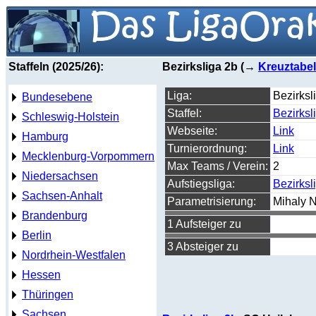
Staffeln (2025/26):
Bezirksliga 2b (→
Kreuztabel
Liga:
Bezirksl
Bundesebene
Staffel:
Bezirksl
Schleswig-Holstein
Webseite:
Link
Hamburg
Turnierordnung:
Link
Mecklenburg-Vorpommern
Max Teams / Verein:
2
Niedersachsen
Aufstiegsliga:
Bezirksl
Sachsen-Anhalt
Parametrisierung:
Mihaly 
Brandenburg
1 Aufsteiger zu
Berlin
3 Absteiger zu
Nordrhein-Westfalen
Hessen
Thüringen
Sachsen