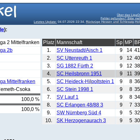
Über das LigaO
Fehler gefunden? Bitte me
Letztes Update:
04.07.2026 22:34,
Rückzüge Hessen und Schleswig-Hol
le
):
iga 2 Mittelfranken
Platz
Mannschaft
Sp
MP
B
iga 2b
1.
SV Neustadt/Aisch 1
9
14
41
2.
SC Uttenreuth 1
9
12
40
3.
SG 1882 Fürth 2
9
12
38
4.
SC Heilsbronn 1951
9
11
39
iga Mittelfranken
5.
SC Heideck-Hilpoltstein 1
9
8
36
Nemeth-Csoka
6.
SC Stein 1998 1
9
8
35
7.
SV Lauf 1
9
8
34
100,0 %
8.
SC Erlangen 48/88 3
9
7
33
100,0 %
9.
SW Nürnberg Süd 4
9
5
32
10.
SK Herzogenaurach 3
9
5
30