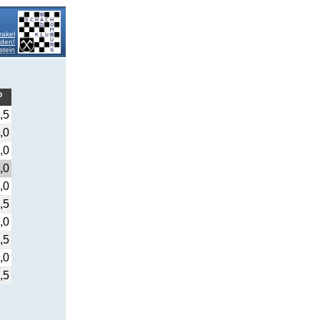
rakel
lden!
stein
P
,5
,0
,0
,0
,0
,5
,0
,5
,0
,5