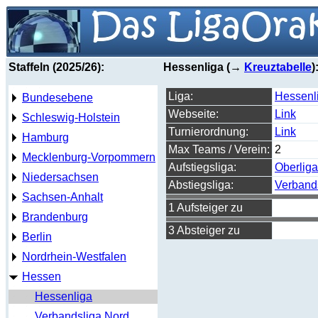
Staffeln (2025/26):
Hessenliga (→
Kreuztabelle
)
Liga:
Hessenl
Bundesebene
Webseite:
Link
Schleswig-Holstein
Turnierordnung:
Link
Hamburg
Max Teams / Verein:
2
Mecklenburg-Vorpommern
Aufstiegsliga:
Oberlig
Niedersachsen
Abstiegsliga:
Verband
Sachsen-Anhalt
1 Aufsteiger zu
Brandenburg
3 Absteiger zu
Berlin
Nordrhein-Westfalen
Hessen
Hessenliga
Verbandsliga Nord