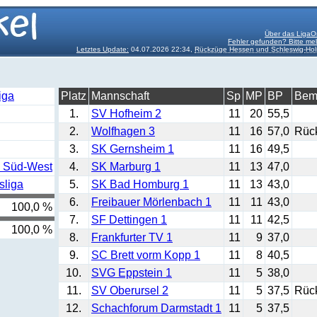
Über das LigaO
Fehler gefunden? Bitte me
Letztes Update:
04.07.2026 22:34,
Rückzüge Hessen und Schleswig-Hol
:
iga
Platz
Mannschaft
Sp
MP
BP
Bem
1.
SV Hofheim 2
11
20
55,5
2.
Wolfhagen 3
11
16
57,0
Rüc
3.
SK Gernsheim 1
11
16
49,5
a Süd-West
4.
SK Marburg 1
11
13
47,0
sliga
5.
SK Bad Homburg 1
11
13
43,0
6.
Freibauer Mörlenbach 1
11
11
43,0
100,0 %
7.
SF Dettingen 1
11
11
42,5
100,0 %
8.
Frankfurter TV 1
11
9
37,0
9.
SC Brett vorm Kopp 1
11
8
40,5
10.
SVG Eppstein 1
11
5
38,0
11.
SV Oberursel 2
11
5
37,5
Rüc
12.
Schachforum Darmstadt 1
11
5
37,5