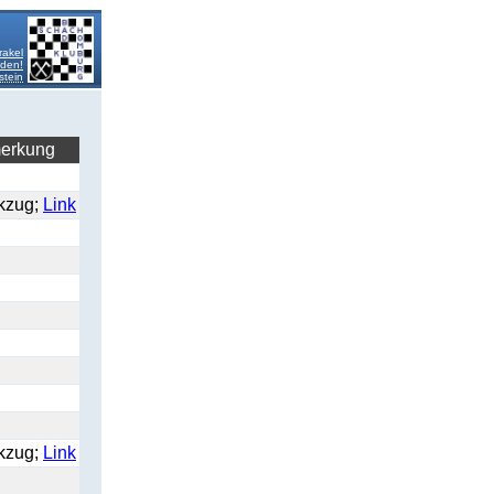
rakel
lden!
stein
erkung
kzug;
Link
kzug;
Link