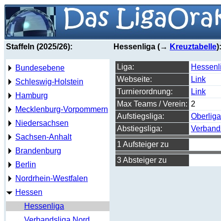
Staffeln (2025/26):
Hessenliga (→
Kreuztabelle
)
Liga:
Hessenl
Bundesebene
Webseite:
Link
Schleswig-Holstein
Turnierordnung:
Link
Hamburg
Max Teams / Verein:
2
Mecklenburg-Vorpommern
Aufstiegsliga:
Oberlig
Niedersachsen
Abstiegsliga:
Verband
Sachsen-Anhalt
1 Aufsteiger zu
Brandenburg
3 Absteiger zu
Berlin
Nordrhein-Westfalen
Hessen
Hessenliga
Verbandsliga Nord