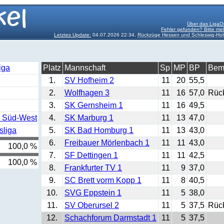
Über das LigaO
Fehler gefunden? Bitte me
Letztes Update:
04.07.2026 22:34,
Rückzüge Hessen und Schleswig-Hol
:
iga
Platz
Mannschaft
Sp
MP
BP
Bem
1.
SV Hofheim 2
11
20
55,5
2.
Wolfhagen 3
11
16
57,0
Rüc
3.
SK Gernsheim 1
11
16
49,5
a Süd-West
4.
SK Marburg 1
11
13
47,0
sliga
5.
SK Bad Homburg 1
11
13
43,0
6.
Freibauer Mörlenbach 1
11
11
43,0
100,0 %
7.
SF Dettingen 1
11
11
42,5
100,0 %
8.
Frankfurter TV 1
11
9
37,0
9.
SC Brett vorm Kopp 1
11
8
40,5
10.
SVG Eppstein 1
11
5
38,0
11.
SV Oberursel 2
11
5
37,5
Rüc
12.
Schachforum Darmstadt 1
11
5
37,5