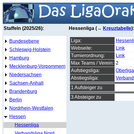
Staffeln (2025/26):
Hessenliga (→
Kreuztabelle
)
Liga:
Hessenl
Bundesebene
Webseite:
Link
Schleswig-Holstein
Turnierordnung:
Link
Hamburg
Max Teams / Verein:
2
Mecklenburg-Vorpommern
Aufstiegsliga:
Oberlig
Niedersachsen
Abstiegsliga:
Verband
Sachsen-Anhalt
1 Aufsteiger zu
Brandenburg
3 Absteiger zu
Berlin
Nordrhein-Westfalen
Hessen
Hessenliga
Verbandsliga Nord