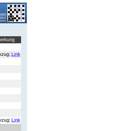
rakel
lden!
stein
erkung
kzug;
Link
kzug;
Link